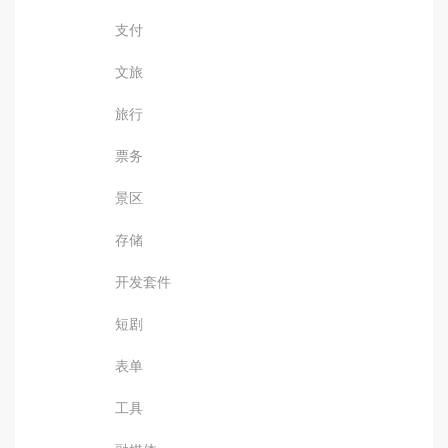
支付
文旅
旅行
票务
景区
存储
开发套件
短剧
表单
工具