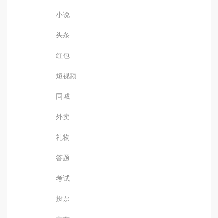
小说
头条
红包
短视频
同城
外卖
礼物
答题
考试
投票