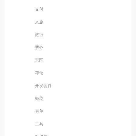
支付
文旅
旅行
票务
景区
存储
开发套件
短剧
表单
工具