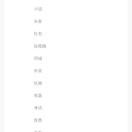
小说
头条
红包
短视频
同城
外卖
礼物
答题
考试
投票