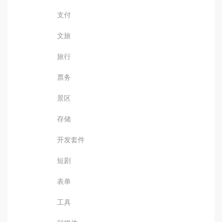
支付
文旅
旅行
票务
景区
存储
开发套件
短剧
表单
工具