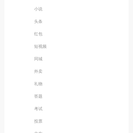
小说
头条
红包
短视频
同城
外卖
礼物
答题
考试
投票