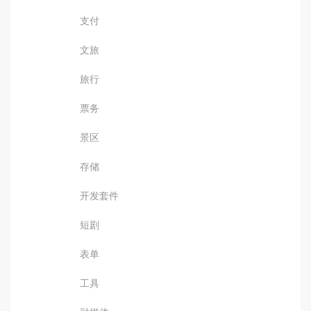
支付
文旅
旅行
票务
景区
存储
开发套件
短剧
表单
工具