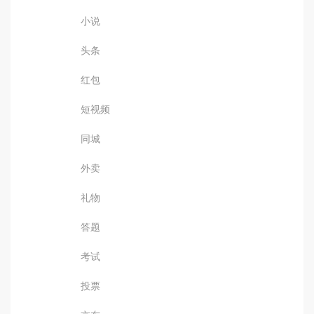
小说
头条
红包
短视频
同城
外卖
礼物
答题
考试
投票