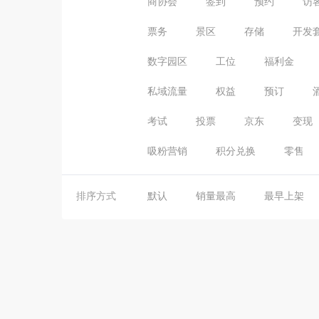
商协会
签到
预约
访
票务
景区
存储
开发
数字园区
工位
福利金
私域流量
权益
预订
考试
投票
京东
变现
吸粉营销
积分兑换
零售
排序方式
默认
销量最高
最早上架