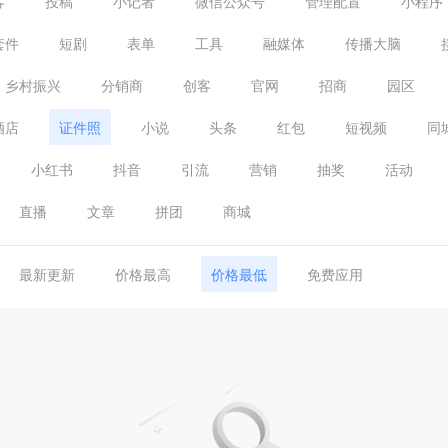
客
投稿
小记者
微信公众号
管理配置
小程序
套件
短剧
表单
工具
融媒体
传播大脑
乡村振兴
分销商
创客
官网
招商
园区
酒店
证件照
小说
头条
红包
短视频
同
小红书
抖音
引流
营销
抽奖
活动
直播
文章
拼团
商城
最新更新
价格最高
价格最低
免费应用