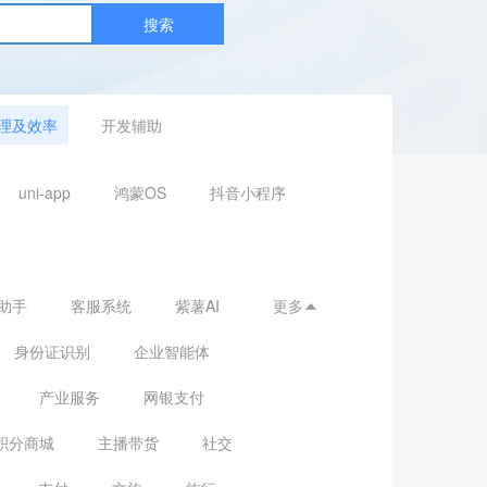
搜索
理及效率
开发辅助
uni-app
鸿蒙OS
抖音小程序
助手
客服系统
紫薯AI
更多

身份证识别
企业智能体
产业服务
网银支付
积分商城
主播带货
社交