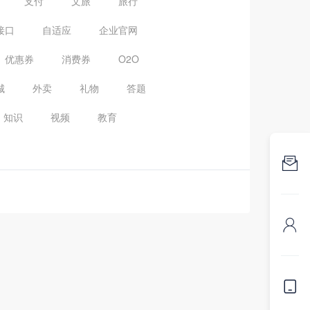
支付
文旅
旅行
接口
自适应
企业官网
优惠券
消费券
O2O
城
外卖
礼物
答题
知识
视频
教育


