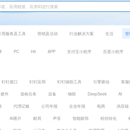
常用服务及工具
营销及活动
行业解决方案
生活
管
序
PC
H5
APP
支付宝小程序
百度小程序
钉钉接口
钉钉应用
钉钉辅助工具
引擎驱动
客服
硬件
巡检任务
设备
物联
DeepSeek
AI
商
代理记账
公司年报
企业年报
电商
供应链
AI图片
邮局
声音
智能邮筒
粉丝转化