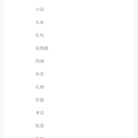
小说
头条
红包
短视频
同城
外卖
礼物
答题
考试
投票