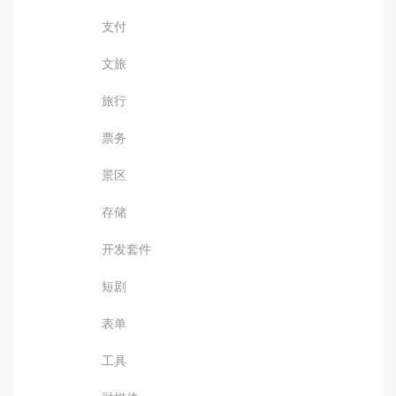
支付
文旅
旅行
票务
景区
存储
开发套件
短剧
表单
工具