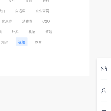
支付
文旅
旅行
接口
自适应
企业官网
优惠券
消费券
O2O
城
外卖
礼物
答题
知识
视频
教育

