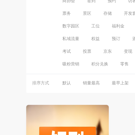
商协会
签到
预约
访
票务
景区
存储
开发
数字园区
工位
福利金
私域流量
权益
预订
考试
投票
京东
变现
吸粉营销
积分兑换
零售
排序方式
默认
销量最高
最早上架