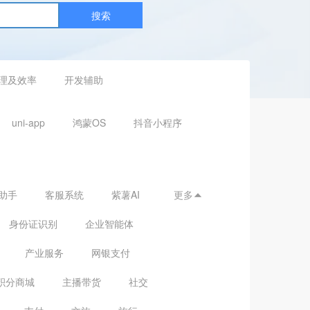
搜索
理及效率
开发辅助
uni-app
鸿蒙OS
抖音小程序
助手
客服系统
紫薯AI
更多

身份证识别
企业智能体
产业服务
网银支付
积分商城
主播带货
社交