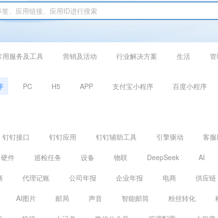
常用服务及工具
营销及活动
行业解决方案
生活
管
序
PC
H5
APP
支付宝小程序
百度小程序
钉钉接口
钉钉应用
钉钉辅助工具
引擎驱动
客服
硬件
巡检任务
设备
物联
DeepSeek
AI
商
代理记账
公司年报
企业年报
电商
供应链
AI图片
邮局
声音
智能邮筒
粉丝转化