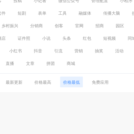
客
投稿
小记者
微信公众号
管理配置
小程序
套件
短剧
表单
工具
融媒体
传播大脑
乡村振兴
分销商
创客
官网
招商
园区
酒店
证件照
小说
头条
红包
短视频
同
小红书
抖音
引流
营销
抽奖
活动
直播
文章
拼团
商城
最新更新
价格最高
价格最低
免费应用