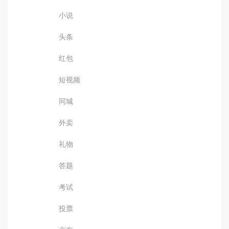
小说
头条
红包
短视频
同城
外卖
礼物
答题
考试
投票