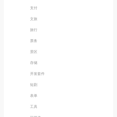
支付
文旅
旅行
票务
景区
存储
开发套件
短剧
表单
工具