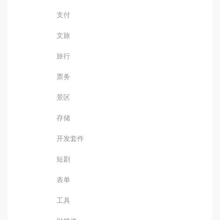
支付
文旅
旅行
票务
景区
存储
开发套件
短剧
表单
工具