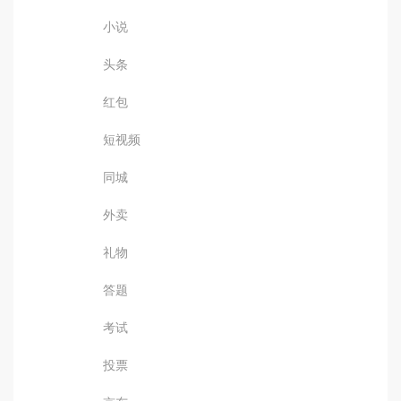
小说
头条
红包
短视频
同城
外卖
礼物
答题
考试
投票