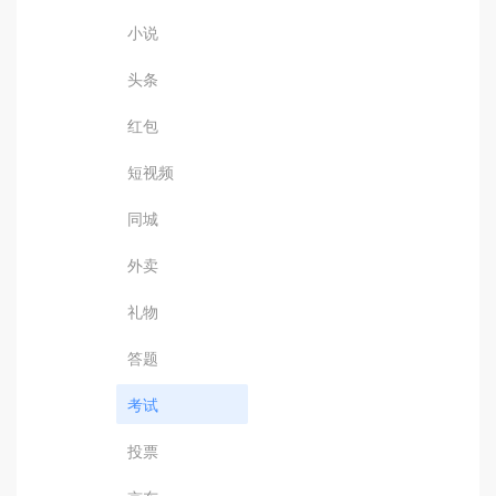
小说
头条
红包
短视频
同城
外卖
礼物
答题
考试
投票