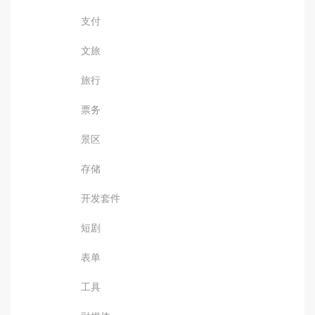
支付
文旅
旅行
票务
景区
存储
开发套件
短剧
表单
工具