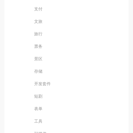
支付
文旅
旅行
票务
景区
存储
开发套件
短剧
表单
工具