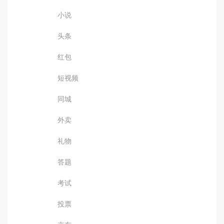
小说
头条
红包
短视频
同城
外卖
礼物
答题
考试
投票