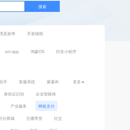
搜索
理及效率
开发辅助
uni-app
鸿蒙OS
抖音小程序
助手
客服系统
紫薯AI
更多

身份证识别
企业智能体
产业服务
网银支付
积分商城
主播带货
社交