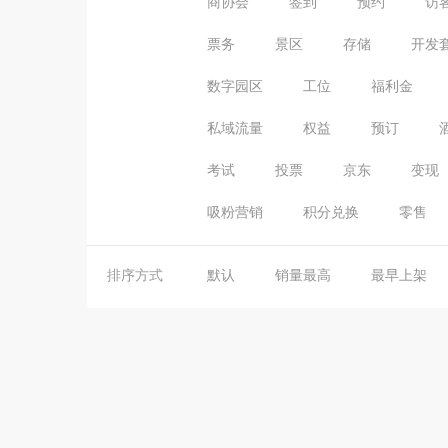
商协会
签到
预约
访
票务
景区
存储
开发
数字园区
工位
福利金
私域流量
权益
预订
考试
投票
京东
变现
吸粉营销
积分兑换
零售
排序方式
默认
销量最高
最早上架