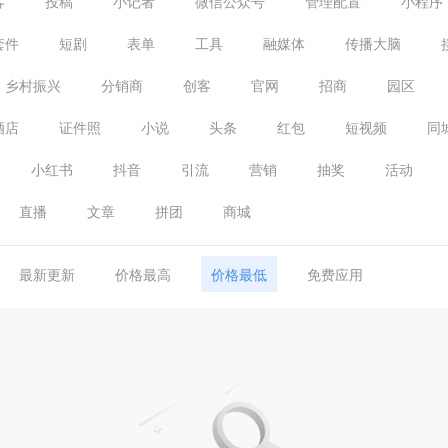
客
投稿
小记者
微信公众号
管理配置
小程序
套件
短剧
表单
工具
融媒体
传播大脑
乡村振兴
分销商
创客
官网
招商
园区
酒店
证件照
小说
头条
红包
短视频
同
小红书
抖音
引流
营销
抽奖
活动
直播
文章
拼团
商城
最新更新
价格最高
价格最低
免费应用