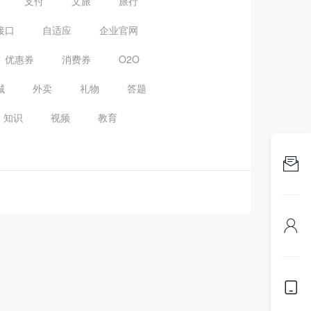
支付
文旅
旅行
接口
自适应
企业官网
优惠券
消费券
O2O
城
外卖
礼物
答题
知识
视频
教育


