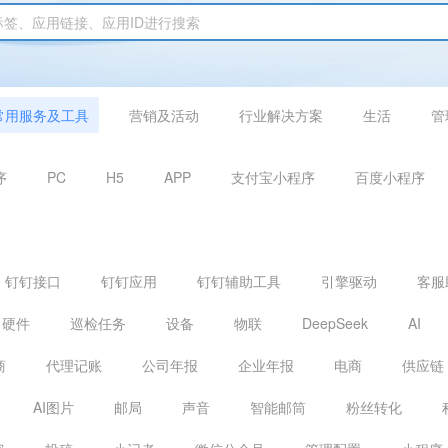
常用服务及工具
营销及活动
行业解决方案
生活
管
序
PC
H5
APP
支付宝小程序
百度小程序
钉钉接口
钉钉应用
钉钉辅助工具
引擎驱动
客服
硬件
巡检任务
设备
物联
DeepSeek
AI
商
代理记账
公司年报
企业年报
电商
供应链
AI图片
邮局
声音
智能邮筒
粉丝转化