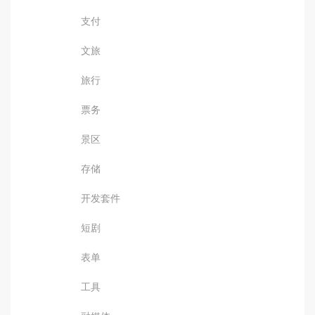
支付
文旅
旅行
票务
景区
存储
开发套件
短剧
表单
工具