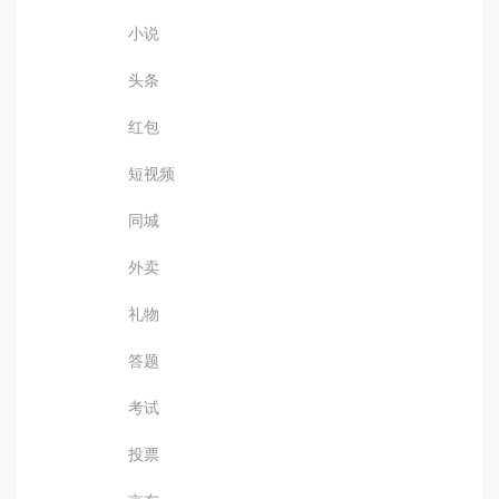
小说
头条
红包
短视频
同城
外卖
礼物
答题
考试
投票