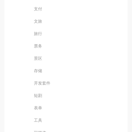
支付
文旅
旅行
票务
景区
存储
开发套件
短剧
表单
工具