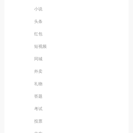
小说
头条
红包
短视频
同城
外卖
礼物
答题
考试
投票