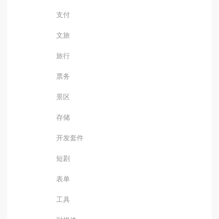
支付
文旅
旅行
票务
景区
存储
开发套件
短剧
表单
工具