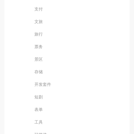
支付
文旅
旅行
票务
景区
存储
开发套件
短剧
表单
工具