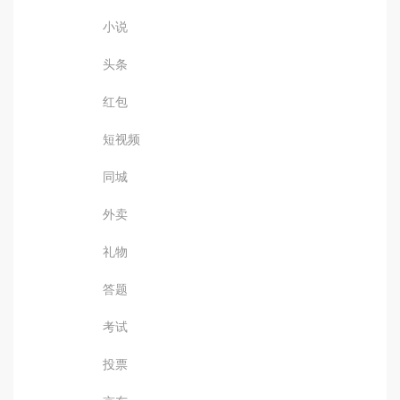
小说
头条
红包
短视频
同城
外卖
礼物
答题
考试
投票