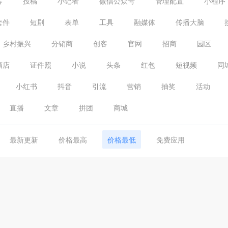
客
投稿
小记者
微信公众号
管理配置
小程序
套件
短剧
表单
工具
融媒体
传播大脑
乡村振兴
分销商
创客
官网
招商
园区
酒店
证件照
小说
头条
红包
短视频
同
小红书
抖音
引流
营销
抽奖
活动
直播
文章
拼团
商城
最新更新
价格最高
价格最低
免费应用