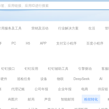
常用服务及工具
营销及活动
行业解决方案
生活
管
序
PC
H5
APP
支付宝小程序
百度小程序
钉钉接口
钉钉应用
钉钉辅助工具
引擎驱动
客服
硬件
巡检任务
设备
物联
DeepSeek
AI
商
代理记账
公司年报
企业年报
电商
供应链
AI图片
邮局
声音
智能邮筒
粉丝转化