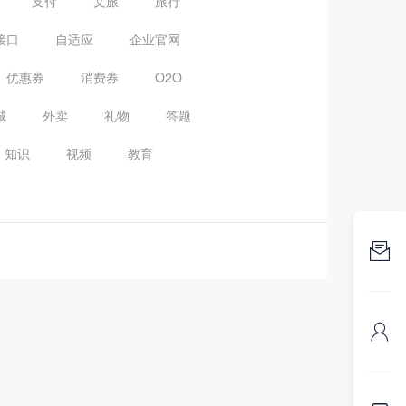
支付
文旅
旅行
接口
自适应
企业官网
优惠券
消费券
O2O
城
外卖
礼物
答题
知识
视频
教育

