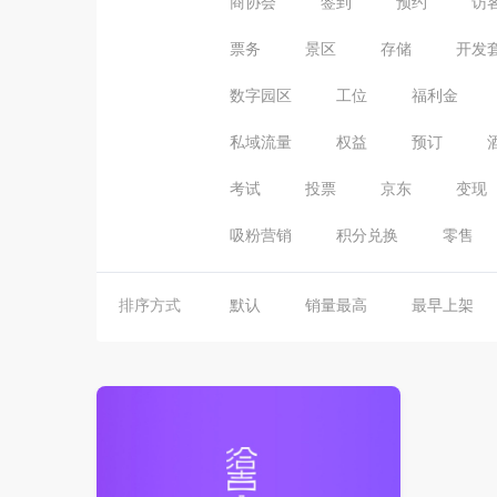
商协会
签到
预约
访
票务
景区
存储
开发
数字园区
工位
福利金
私域流量
权益
预订
考试
投票
京东
变现
吸粉营销
积分兑换
零售
排序方式
默认
销量最高
最早上架