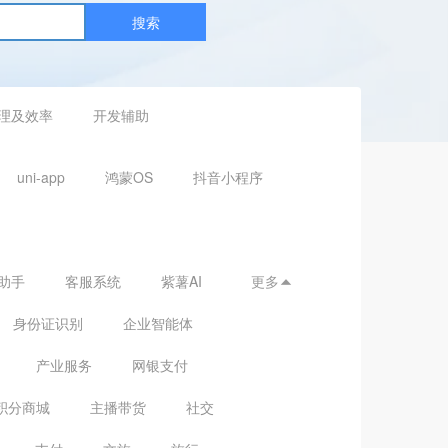
搜索
理及效率
开发辅助
uni-app
鸿蒙OS
抖音小程序
助手
客服系统
紫薯AI
更多

身份证识别
企业智能体
产业服务
网银支付
积分商城
主播带货
社交