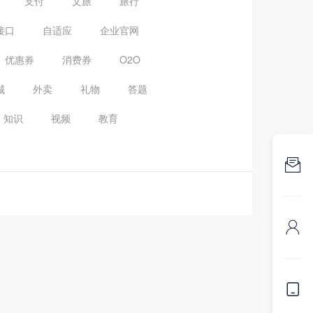
支付
文旅
旅行
接口
自适应
企业官网
优惠券
消费券
O2O
城
外卖
礼物
答题
知识
视频
教育


