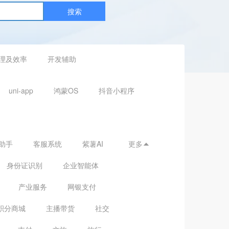
搜索
理及效率
开发辅助
uni-app
鸿蒙OS
抖音小程序
助手
客服系统
紫薯AI
更多

身份证识别
企业智能体
产业服务
网银支付
积分商城
主播带货
社交