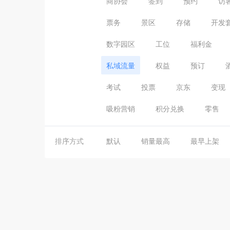
商协会
签到
预约
访
票务
景区
存储
开发
数字园区
工位
福利金
私域流量
权益
预订
考试
投票
京东
变现
吸粉营销
积分兑换
零售
排序方式
默认
销量最高
最早上架