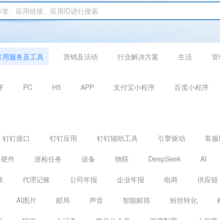
常用服务及工具
营销及活动
行业解决方案
生活
管
序
PC
H5
APP
支付宝小程序
百度小程序
钉钉接口
钉钉应用
钉钉辅助工具
引擎驱动
客服
硬件
巡检任务
设备
物联
DeepSeek
AI
商
代理记账
公司年报
企业年报
电商
供应链
AI图片
邮局
声音
智能邮筒
粉丝转化