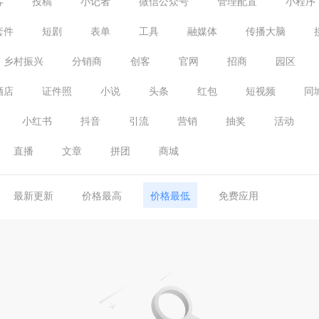
客
投稿
小记者
微信公众号
管理配置
小程序
套件
短剧
表单
工具
融媒体
传播大脑
乡村振兴
分销商
创客
官网
招商
园区
酒店
证件照
小说
头条
红包
短视频
同
小红书
抖音
引流
营销
抽奖
活动
直播
文章
拼团
商城
最新更新
价格最高
价格最低
免费应用