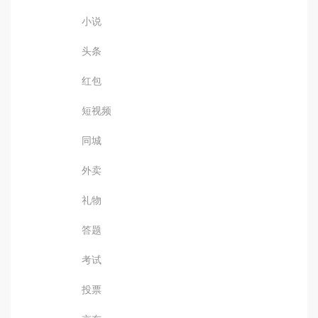
小说
头条
红包
短视频
同城
外卖
礼物
答题
考试
投票