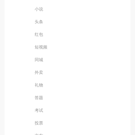
小说
头条
红包
短视频
同城
外卖
礼物
答题
考试
投票