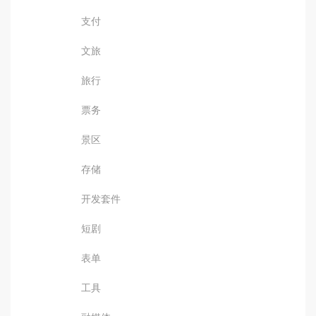
支付
文旅
旅行
票务
景区
存储
开发套件
短剧
表单
工具