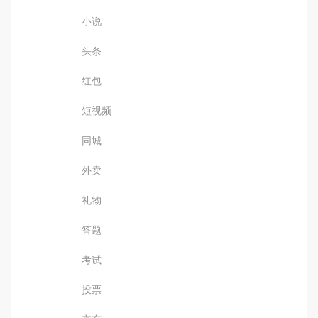
小说
头条
红包
短视频
同城
外卖
礼物
答题
考试
投票