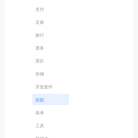
支付
文旅
旅行
票务
景区
存储
开发套件
短剧
表单
工具