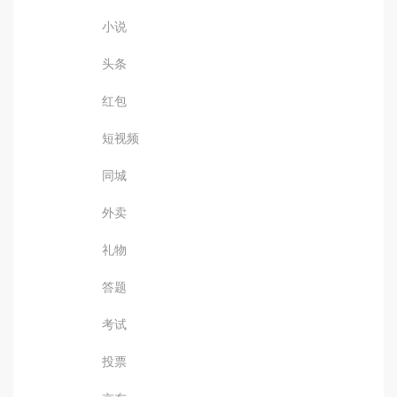
小说
头条
红包
短视频
同城
外卖
礼物
答题
考试
投票