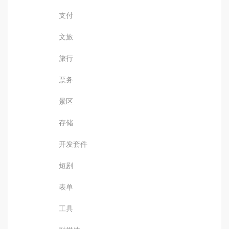
支付
文旅
旅行
票务
景区
存储
开发套件
短剧
表单
工具