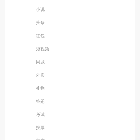
小说
头条
红包
短视频
同城
外卖
礼物
答题
考试
投票