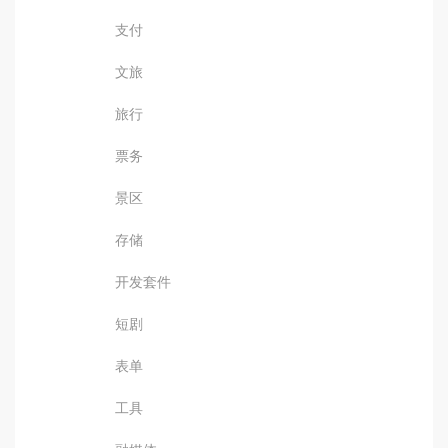
支付
文旅
旅行
票务
景区
存储
开发套件
短剧
表单
工具