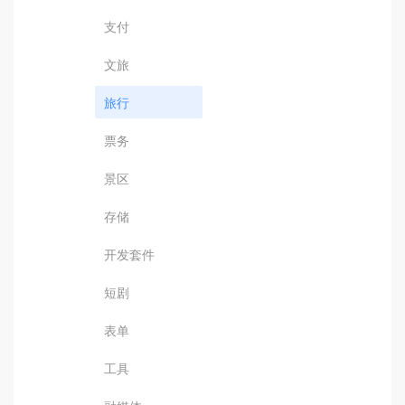
支付
文旅
旅行
票务
景区
存储
开发套件
短剧
表单
工具