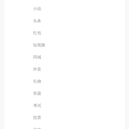
小说
头条
红包
短视频
同城
外卖
礼物
答题
考试
投票