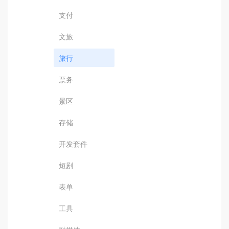
支付
文旅
旅行
票务
景区
存储
开发套件
短剧
表单
工具