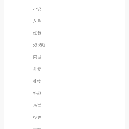
小说
头条
红包
短视频
同城
外卖
礼物
答题
考试
投票