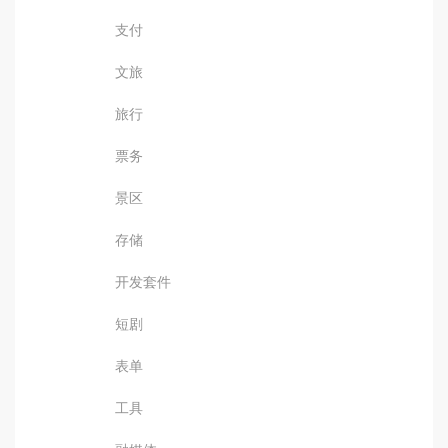
支付
文旅
旅行
票务
景区
存储
开发套件
短剧
表单
工具