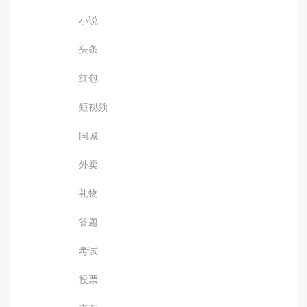
小说
头条
红包
短视频
同城
外卖
礼物
答题
考试
投票