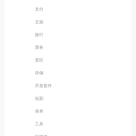
支付
文旅
旅行
票务
景区
存储
开发套件
短剧
表单
工具