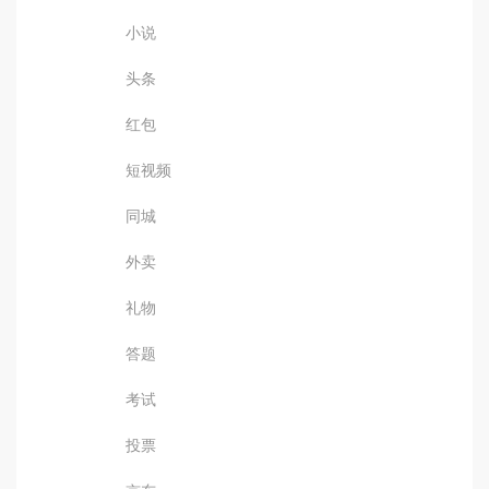
小说
头条
红包
短视频
同城
外卖
礼物
答题
考试
投票