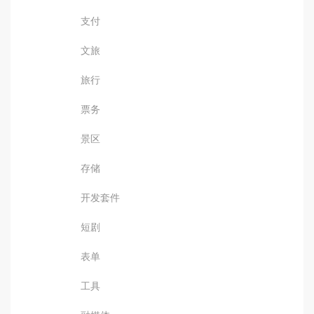
支付
文旅
旅行
票务
景区
存储
开发套件
短剧
表单
工具