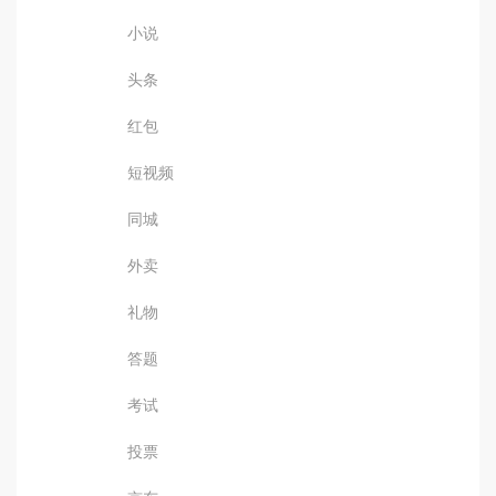
小说
头条
红包
短视频
同城
外卖
礼物
答题
考试
投票