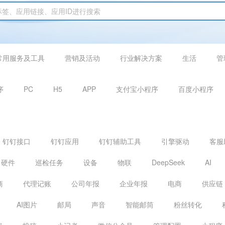
常用服务及工具
营销及活动
行业解决方案
生活
管
序
PC
H5
APP
支付宝小程序
百度小程序
钉钉接口
钉钉应用
钉钉辅助工具
引擎驱动
客服
硬件
巡检任务
设备
物联
DeepSeek
AI
商
代理记账
公司年报
企业年报
电商
供应链
AI图片
邮局
声音
智能邮筒
粉丝转化