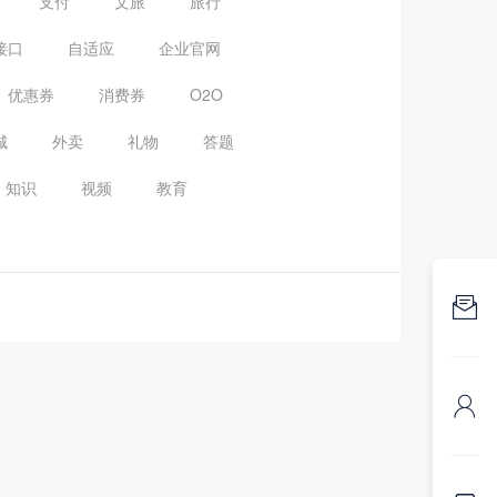
支付
文旅
旅行
接口
自适应
企业官网
优惠券
消费券
O2O
城
外卖
礼物
答题
知识
视频
教育

