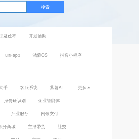
搜索
理及效率
开发辅助
uni-app
鸿蒙OS
抖音小程序
助手
客服系统
紫薯AI
更多

身份证识别
企业智能体
产业服务
网银支付
积分商城
主播带货
社交