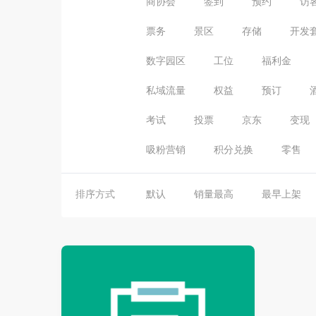
商协会
签到
预约
访
票务
景区
存储
开发
数字园区
工位
福利金
私域流量
权益
预订
考试
投票
京东
变现
吸粉营销
积分兑换
零售
排序方式
默认
销量最高
最早上架