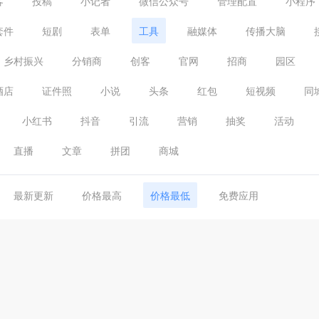
客
投稿
小记者
微信公众号
管理配置
小程序
套件
短剧
表单
工具
融媒体
传播大脑
乡村振兴
分销商
创客
官网
招商
园区
酒店
证件照
小说
头条
红包
短视频
同
小红书
抖音
引流
营销
抽奖
活动
直播
文章
拼团
商城
最新更新
价格最高
价格最低
免费应用