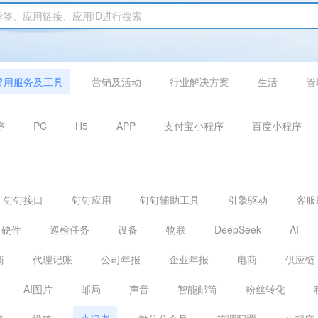
常用服务及工具
营销及活动
行业解决方案
生活
管
序
PC
H5
APP
支付宝小程序
百度小程序
钉钉接口
钉钉应用
钉钉辅助工具
引擎驱动
客服
硬件
巡检任务
设备
物联
DeepSeek
AI
商
代理记账
公司年报
企业年报
电商
供应链
AI图片
邮局
声音
智能邮筒
粉丝转化