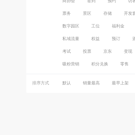
商协会
签到
预约
访
票务
景区
存储
开发
数字园区
工位
福利金
私域流量
权益
预订
考试
投票
京东
变现
吸粉营销
积分兑换
零售
排序方式
默认
销量最高
最早上架