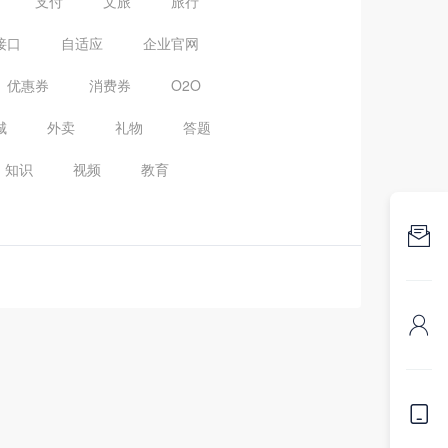
支付
文旅
旅行
接口
自适应
企业官网
优惠券
消费券
O2O
城
外卖
礼物
答题
知识
视频
教育


