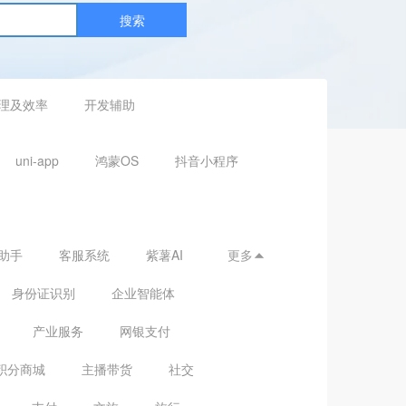
搜索
理及效率
开发辅助
uni-app
鸿蒙OS
抖音小程序
助手
客服系统
紫薯AI
更多

身份证识别
企业智能体
产业服务
网银支付
积分商城
主播带货
社交