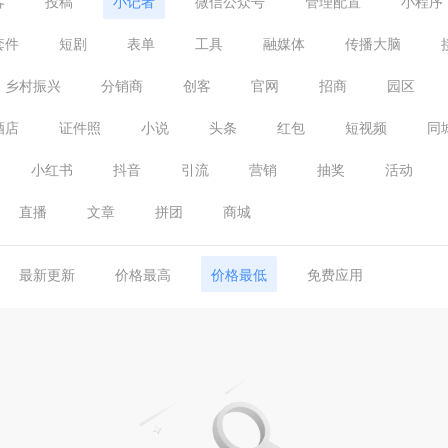
客
投稿
小记者
微信公众号
管理配置
小程序
套件
短剧
表单
工具
融媒体
传播大脑
乡村振兴
分销商
创客
官网
招商
园区
酒店
证件照
小说
头条
红包
短视频
同
小红书
抖音
引流
营销
抽奖
活动
直播
文章
拼团
商城
最新更新
价格最高
价格最低
免费应用