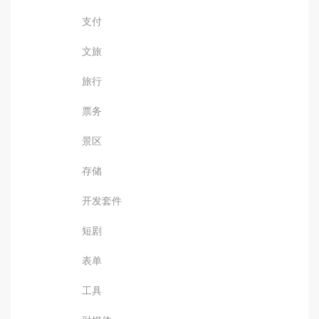
支付
文旅
旅行
票务
景区
存储
开发套件
短剧
表单
工具