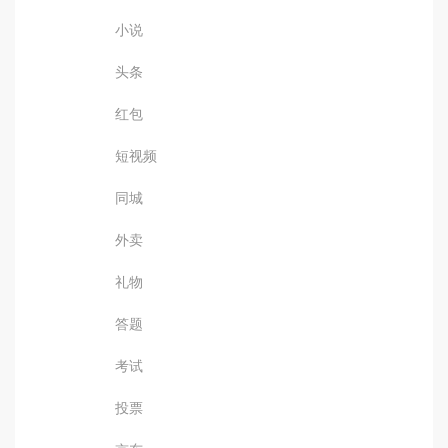
小说
头条
红包
短视频
同城
外卖
礼物
答题
考试
投票