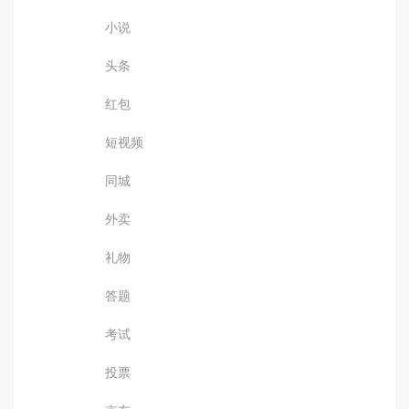
小说
头条
红包
短视频
同城
外卖
礼物
答题
考试
投票