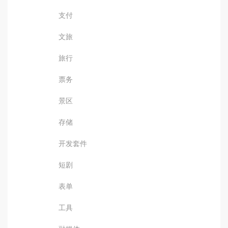
支付
文旅
旅行
票务
景区
存储
开发套件
短剧
表单
工具