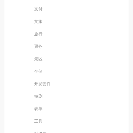
支付
文旅
旅行
票务
景区
存储
开发套件
短剧
表单
工具