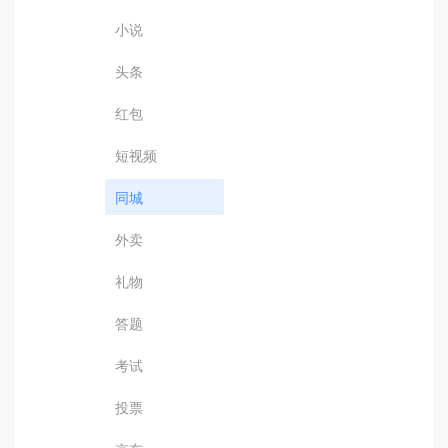
小说
头条
红包
短视频
同城
外卖
礼物
答题
考试
投票