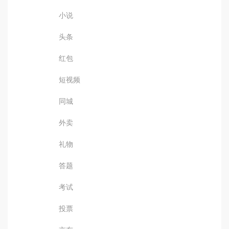
小说
头条
红包
短视频
同城
外卖
礼物
答题
考试
投票