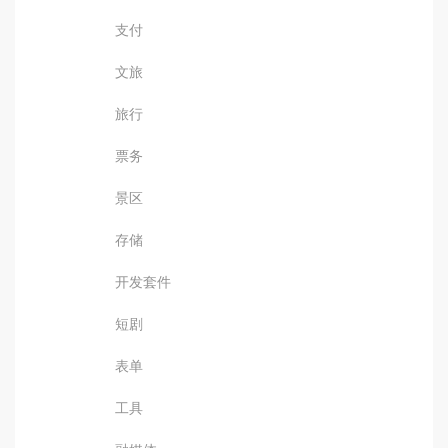
支付
文旅
旅行
票务
景区
存储
开发套件
短剧
表单
工具