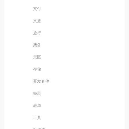
支付
文旅
旅行
票务
景区
存储
开发套件
短剧
表单
工具