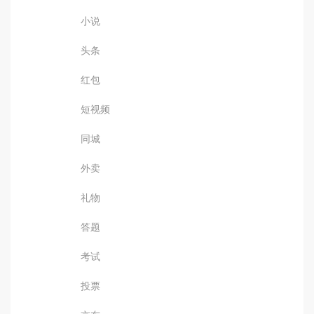
小说
头条
红包
短视频
同城
外卖
礼物
答题
考试
投票