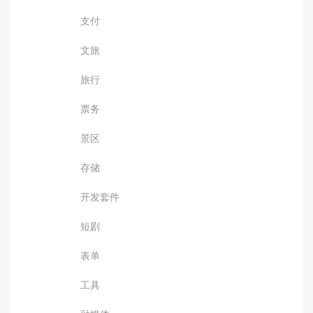
支付
文旅
旅行
票务
景区
存储
开发套件
短剧
表单
工具