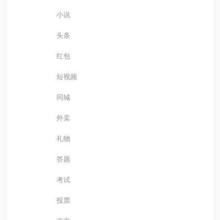
小说
头条
红包
短视频
同城
外卖
礼物
答题
考试
投票