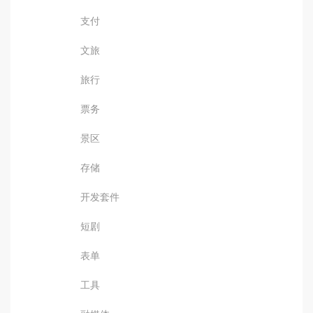
支付
文旅
旅行
票务
景区
存储
开发套件
短剧
表单
工具