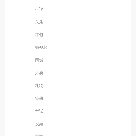
小说
头条
红包
短视频
同城
外卖
礼物
答题
考试
投票