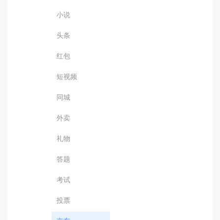
小说
头条
红包
短视频
同城
外卖
礼物
答题
考试
投票