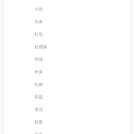
小说
头条
红包
短视频
同城
外卖
礼物
答题
考试
投票