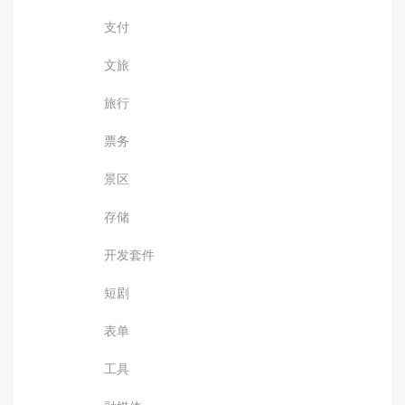
支付
文旅
旅行
票务
景区
存储
开发套件
短剧
表单
工具