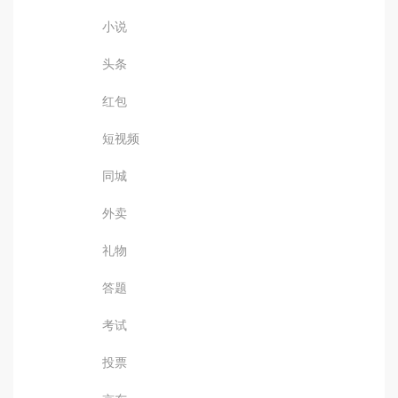
小说
头条
红包
短视频
同城
外卖
礼物
答题
考试
投票