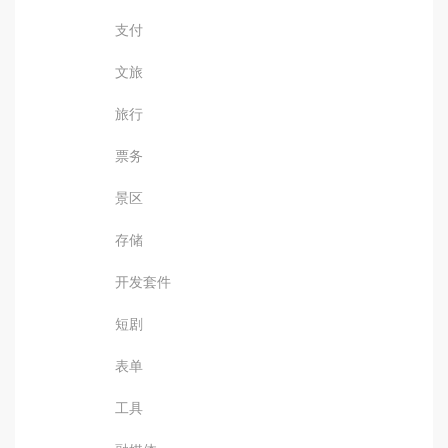
支付
文旅
旅行
票务
景区
存储
开发套件
短剧
表单
工具