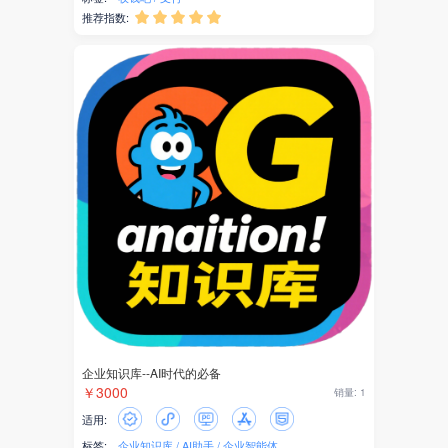
产业服务
推荐指数:





网银支付
银联支付
银联商务
收钱吧
AI图片
邮局
声音
智能邮筒
企业知识库--AI时代的必备
粉丝转化
￥3000
销量: 1
积分商城
适用:
标签:
企业知识库
AI助手
企业智能体