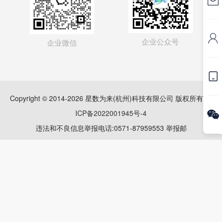

融媒体
传播大脑

企业公众号
接口
企业微信
自适应

企业官网
Copyright © 2014-2026 星数为来(杭州)科技有限公司 版权所有
浙
数字园区
ICP备2022001945号-4

工位
违法和不良信息举报电话:0571-87959553 举报邮
箱:zpx@baguatan.cn
福利金
网络违法犯罪举报网站
乡村振兴
分销商
巴瓜潭数科成员企业
创客