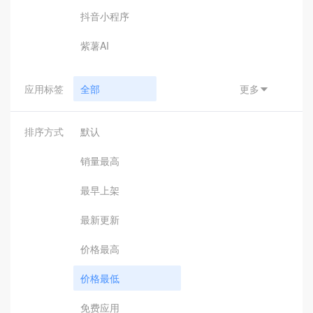
抖音小程序
紫薯AI
应用标签
全部
更多

小程序支付
排序方式
默认
汇付
销量最高
钉钉接口
最早上架
钉钉应用
最新更新
钉钉辅助工具
价格最高
引擎驱动
价格最低
客服助手
免费应用