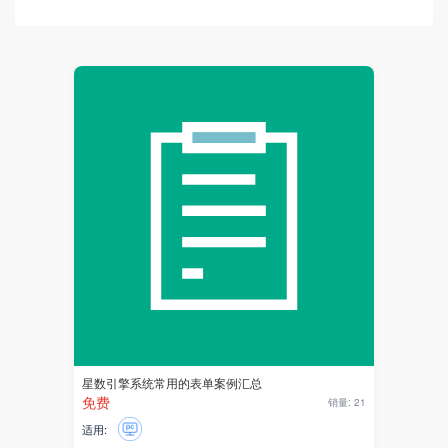
客服系统
紫薯AI
AI应用
AI驱动
AI开发
硬件
巡检任务
设备
物联
星数引擎系统常用的表单案例汇总
DeepSeek
免费
销量: 21
适用:
AI