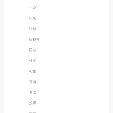
小说
头条
红包
短视频
同城
外卖
礼物
答题
考试
投票