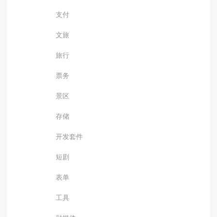
支付
文旅
旅行
票务
景区
存储
开发套件
短剧
表单
工具