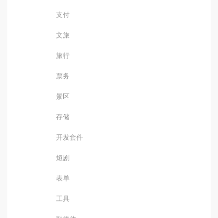
支付
文旅
旅行
票务
景区
存储
开发套件
短剧
表单
工具