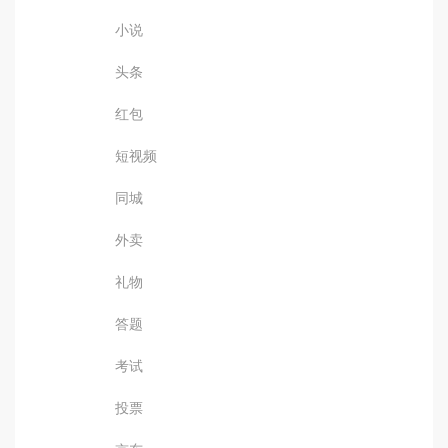
小说
头条
红包
短视频
同城
外卖
礼物
答题
考试
投票