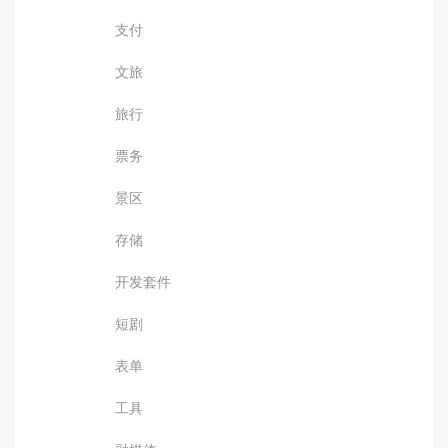
支付
文旅
旅行
票务
景区
存储
开发套件
短剧
表单
工具