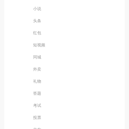
小说
头条
红包
短视频
同城
外卖
礼物
答题
考试
投票