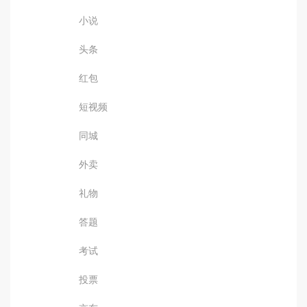
小说
头条
红包
短视频
同城
外卖
礼物
答题
考试
投票