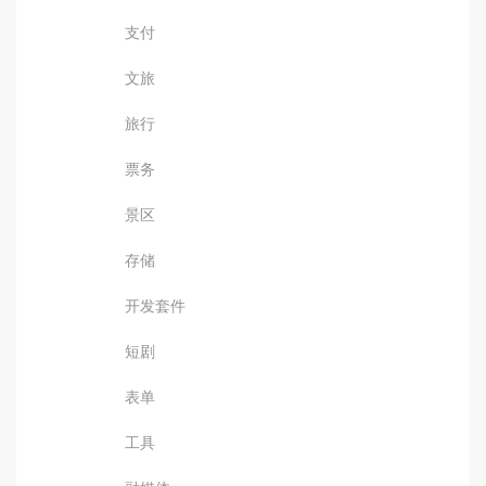
支付
文旅
旅行
票务
景区
存储
开发套件
短剧
表单
工具