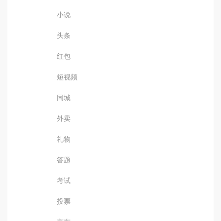
小说
头条
红包
短视频
同城
外卖
礼物
答题
考试
投票