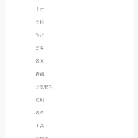
支付
文旅
旅行
票务
景区
存储
开发套件
短剧
表单
工具