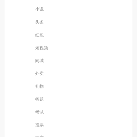
小说
头条
红包
短视频
同城
外卖
礼物
答题
考试
投票