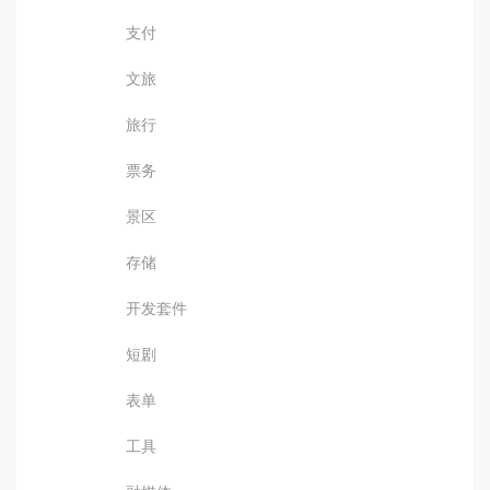
支付
文旅
旅行
票务
景区
存储
开发套件
短剧
表单
工具