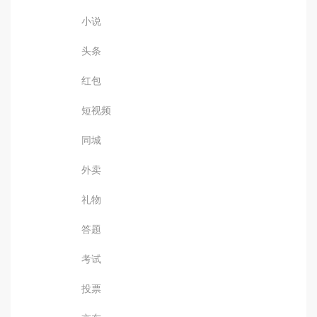
小说
头条
红包
短视频
同城
外卖
礼物
答题
考试
投票