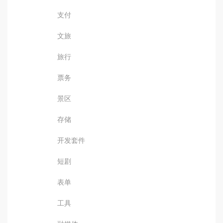
支付
文旅
旅行
票务
景区
存储
开发套件
短剧
表单
工具