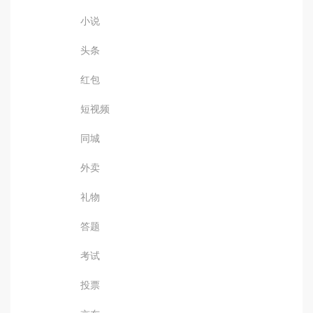
小说
头条
红包
短视频
同城
外卖
礼物
答题
考试
投票