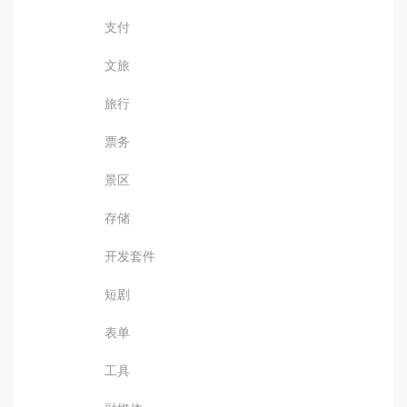
支付
文旅
旅行
票务
景区
存储
开发套件
短剧
表单
工具