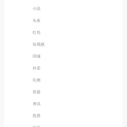
小说
头条
红包
短视频
同城
外卖
礼物
答题
考试
投票