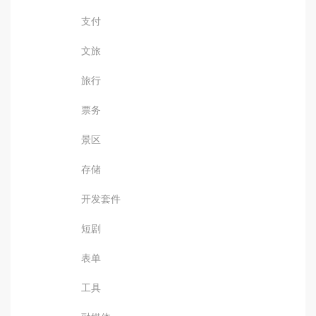
支付
文旅
旅行
票务
景区
存储
开发套件
短剧
表单
工具